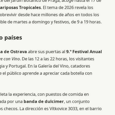
rte del Jardín Botánico de Praga, acoge hasta el 17 de
ariposas Tropicales
. El tema de 2026 revela los
sobrevivir desde hace millones de años en todos los
sible de martes a domingo y festivos, de 9 a 19 horas.
o países
a de Ostrava
abre sus puertas al
9.º Festival Anual
ve con Vino
. De las 12 a las 22 horas, los visitantes
a y Portugal. En la Galería del Vino, catadores
 el público aprende a apreciar cada botella con
leta la experiencia, con puestos de comida en
izada por una
banda de dulcimer
, un conjunto
s checos. La dirección es Vítkovice 3033, en el barrio