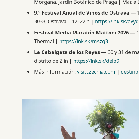
Morgana, Jardín Botánico de Praga | Mar. a 
9.º Festival Anual de Vinos de Ostrava
— 1
3033, Ostrava | 12–22 h |
https://lnk.sk/avyq
Festival Media Maratón Mattoni 2026
— 16
Thermal |
https://lnk.sk/mszg3
La Cabalgata de los Reyes
— 30 y 31 de may
distrito de Zlín |
https://lnk.sk/delb9
Más información:
visitczechia.com
|
destin