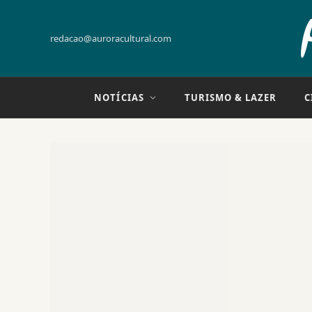
redacao@auroracultural.com
NOTÍCIAS
TURISMO & LAZER
C