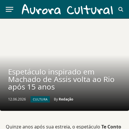
Espetáculo inspirado em
Machado de Assis volta ao Rio
após 15 anos
12.06.2026
By
Redação
CULTURA
Quinze anos após sua estreia, o espetáculo
Te Conto