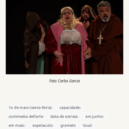
Foto: Carlos Garcia
1o de maio (sexta-feira):
capacidade:
commedia dell'arte
data de estreia:
em junho:
em maio:
espetaculo:
gramelo
local: