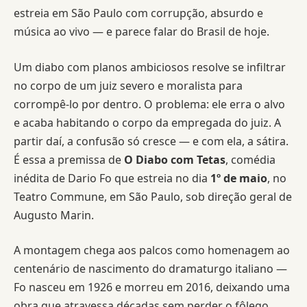
estreia em São Paulo com corrupção, absurdo e
música ao vivo — e parece falar do Brasil de hoje.
Um diabo com planos ambiciosos resolve se infiltrar
no corpo de um juiz severo e moralista para
corrompê-lo por dentro. O problema: ele erra o alvo
e acaba habitando o corpo da empregada do juiz. A
partir daí, a confusão só cresce — e com ela, a sátira.
É essa a premissa de
O Diabo com Tetas
, comédia
inédita de Dario Fo que estreia no dia
1º de maio
, no
Teatro Commune, em São Paulo, sob direção geral de
Augusto Marin.
A montagem chega aos palcos como homenagem ao
centenário de nascimento do dramaturgo italiano —
Fo nasceu em 1926 e morreu em 2016, deixando uma
obra que atravessa décadas sem perder o fôlego.