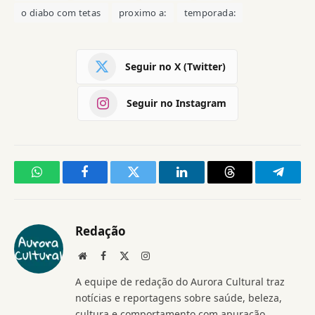
o diabo com tetas
proximo a:
temporada:
Seguir no X (Twitter)
Seguir no Instagram
WhatsApp
Facebook
Twitter
LinkedIn
Threads
Telegr
Redação
Website
Facebook
X
Instagram
(Twitter)
A equipe de redação do Aurora Cultural traz
notícias e reportagens sobre saúde, beleza,
cultura e comportamento com apuração