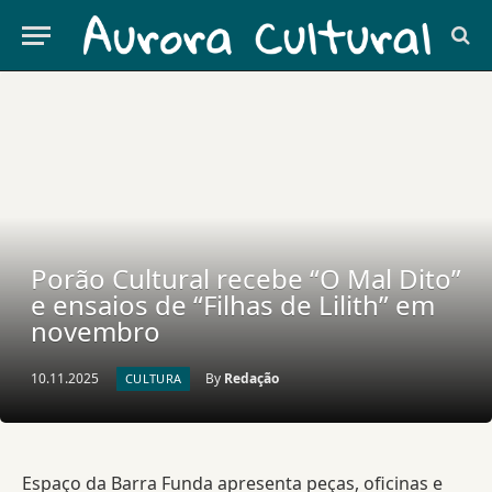
Porão Cultural recebe “O Mal Dito”
e ensaios de “Filhas de Lilith” em
novembro
10.11.2025
By
Redação
CULTURA
Espaço da Barra Funda apresenta peças, oficinas e