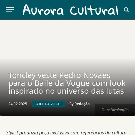
Toncley veste Pedro Novaes
para o Baile da Vogue com look
inspirado no universo das lutas
24.02.2025
By
Redação
BAILE DA VOGUE
Foto: Divulgação
Stylist produziu peça exclusiva com referências da cultura