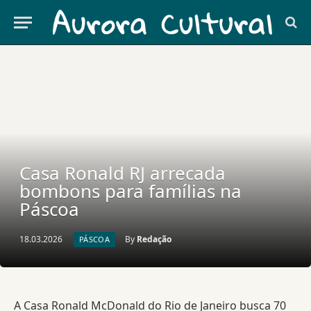
Casa Ronald RJ arrecada
bombons para famílias na
Páscoa
18.03.2026
By
Redação
PÁSCOA
A Casa Ronald McDonald do Rio de Janeiro busca 70