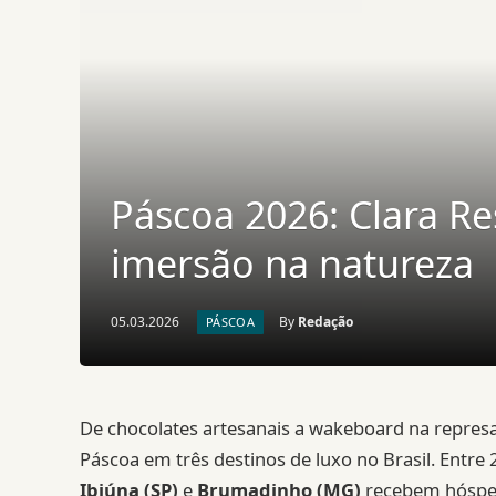
Páscoa 2026: Clara Re
imersão na natureza
05.03.2026
By
Redação
PÁSCOA
De chocolates artesanais a wakeboard na repres
Páscoa em três destinos de luxo no Brasil. Entre 
Ibiúna (SP)
e
Brumadinho (MG)
recebem hósped