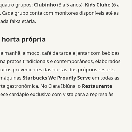
 quatro grupos:
Clubinho
(3 a 5 anos),
Kids Clube
(6 a
). Cada grupo conta com monitores disponíveis até as
da faixa etária.
 horta própria
 da manhã, almoço, café da tarde e jantar com bebidas
bina pratos tradicionais e contemporâneos, elaborados
muitos provenientes das hortas dos próprios resorts.
, máquinas
Starbucks We Proudly Serve
em todas as
rta gastronômica. No Clara Ibiúna, o
Restaurante
rece cardápio exclusivo com vista para a represa às