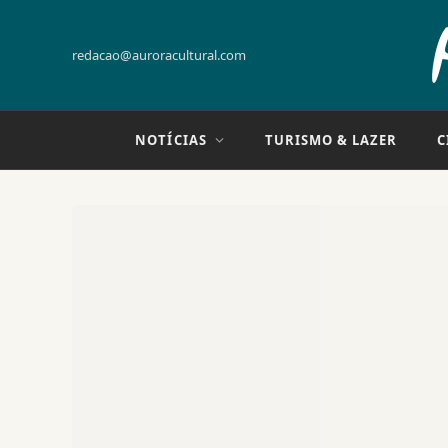
redacao@auroracultural.com
NOTÍCIAS
TURISMO & LAZER
C