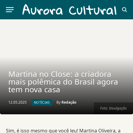
Martina no Close: a criadora
mais polêmica do Brasil agora
tem nova casa
12.05.2025
By
Redação
NOTÍCIAS
Foto: Divulgação
Sim, é isso mesmo que você leu! Martina Oliveira, a