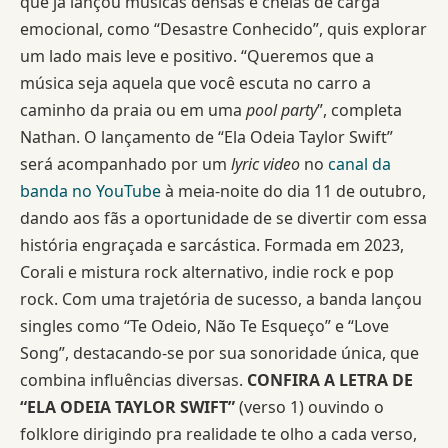
que já lançou músicas densas e cheias de carga
emocional, como “Desastre Conhecido”, quis explorar
um lado mais leve e positivo. “Queremos que a
música seja aquela que você escuta no carro a
caminho da praia ou em uma
pool party
”, completa
Nathan.
O lançamento de “Ela Odeia Taylor Swift”
será acompanhado por um
lyric video
no
canal da
banda no YouTube
à meia-noite do dia 11 de outubro,
dando aos fãs a oportunidade de se divertir com essa
história engraçada e sarcástica.
Formada em 2023,
Corali e mistura rock alternativo, indie rock e pop
rock. Com uma trajetória de sucesso, a banda lançou
singles como “Te Odeio, Não Te Esqueço” e “Love
Song”, destacando-se por sua sonoridade única, que
combina influências diversas.
CONFIRA A LETRA DE
“ELA ODEIA TAYLOR SWIFT”
(verso 1)
ouvindo o
folklore dirigindo pra realidade
te olho a cada verso,