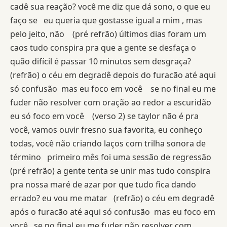
cadê sua reação?
você me diz que dá sono, o que eu
faço se
eu queria que gostasse igual a mim , mas
pelo jeito, não
(pré refrão)
últimos dias foram um
caos
tudo conspira pra que a gente se desfaça
o
quão difícil é passar 10 minutos sem desgraça?
(refrão)
o céu em degradê
depois do furacão
até aqui
só confusão
mas eu foco em você
se no final eu me
fuder
não resolver com oração
ao redor a escuridão
eu só foco em você
(verso 2)
se taylor não é pra
você, vamos ouvir fresno
sua favorita, eu conheço
todas, você não
criando laços com trilha sonora de
término
primeiro mês foi uma sessão de regressão
(pré refrão)
a gente tenta se unir mas
tudo conspira
pra nossa maré de azar
por que tudo fica dando
errado? eu vou me matar
(refrão)
o céu em degradê
após o furacão
até aqui só confusão
mas eu foco em
você
se no final eu me fuder
não resolver com