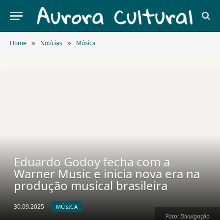
Home
Notícias
Música
»
»
Eduardo Godoy fecha com a
Warner Music e inicia nova era na
produção musical brasileira
30.09.2025
MÚSICA
Foto: Divulgação