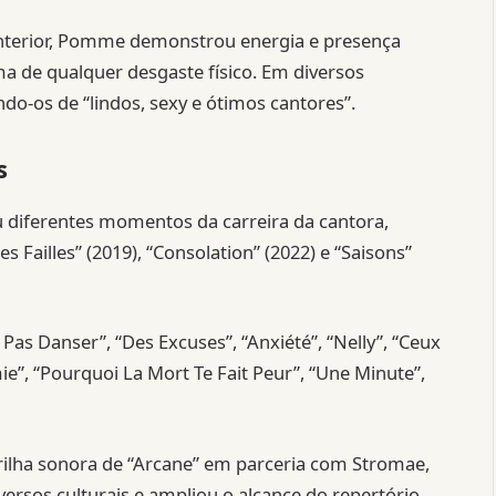
nterior, Pomme demonstrou energia e presença
ma de qualquer desgaste físico. Em diversos
o-os de “lindos, sexy e ótimos cantores”.
s
 diferentes momentos da carreira da cantora,
s Failles” (2019), “Consolation” (2022) e “Saisons”
Pas Danser”, “Des Excuses”, “Anxiété”, “Nelly”, “Ceux
ie”, “Pourquoi La Mort Te Fait Peur”, “Une Minute”,
trilha sonora de “Arcane” em parceria com Stromae,
ersos culturais e ampliou o alcance do repertório.