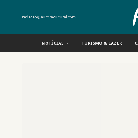
redacao@auroracultural.com
NOTÍCIAS
TURISMO & LAZER
C