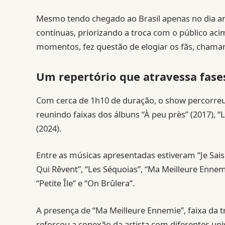
Mesmo tendo chegado ao Brasil apenas no dia a
contínuas, priorizando a troca com o público aci
momentos, fez questão de elogiar os fãs, chamand
Um repertório que atravessa fase
Com cerca de 1h10 de duração, o show percorreu
reunindo faixas dos álbuns “À peu près” (2017), “Le
(2024).
Entre as músicas apresentadas estiveram “Je Sais 
Qui Rêvent”, “Les Séquoias”, “Ma Meilleure Ennem
“Petite Île” e “On Brûlera”.
A presença de “Ma Meilleure Ennemie”, faixa da 
reforçou a conexão da artista com diferentes univ