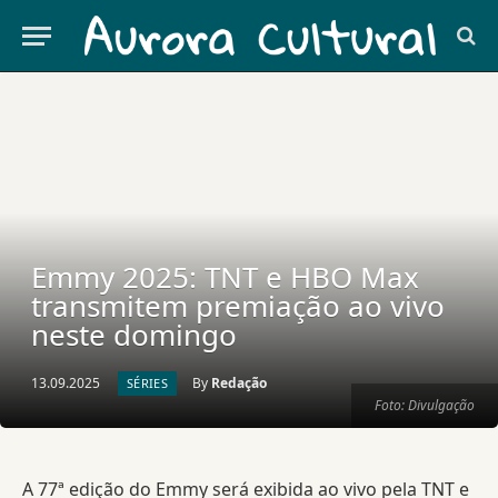
Emmy 2025: TNT e HBO Max
transmitem premiação ao vivo
neste domingo
13.09.2025
By
Redação
SÉRIES
Foto: Divulgação
A 77ª edição do Emmy será exibida ao vivo pela TNT e