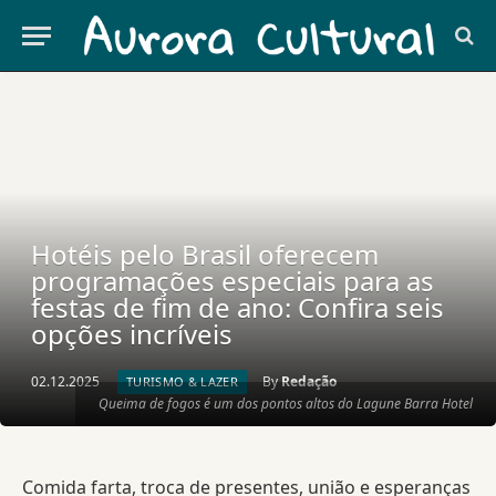
Hotéis pelo Brasil oferecem
programações especiais para as
festas de fim de ano: Confira seis
opções incríveis
02.12.2025
By
Redação
TURISMO & LAZER
Queima de fogos é um dos pontos altos do Lagune Barra Hotel
Comida farta, troca de presentes, união e esperanças