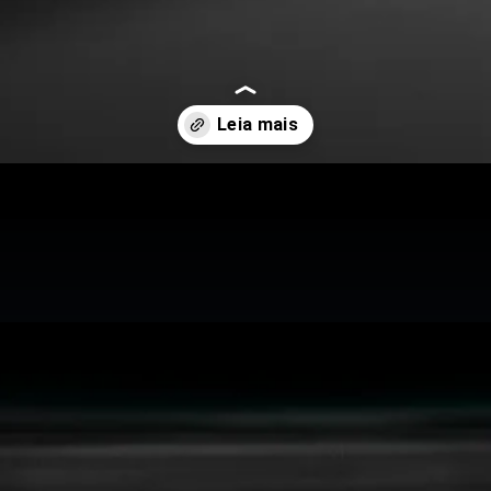
manu-lanca-elemento-2026-e-radicaliza-na-essencia-dos-ingrediente