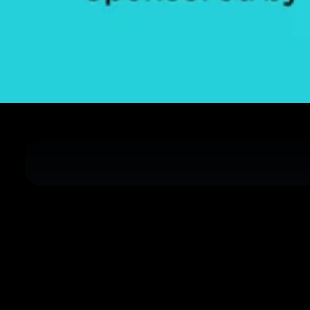
Opening
https://auroracultural.com/noticias/musica/prima