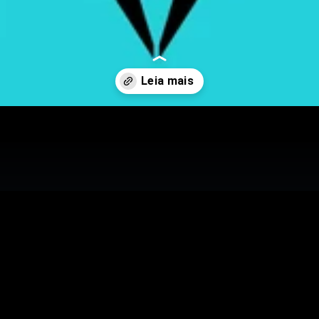
vera-sound-2026-tera-transmissao-global-ao-vivo/