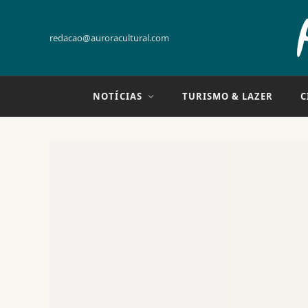
redacao@auroracultural.com
NOTÍCIAS
TURISMO & LAZER
C