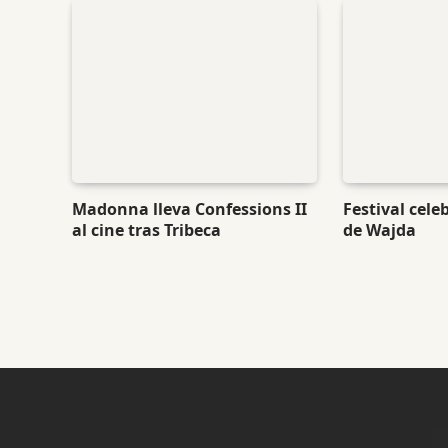
Madonna lleva Confessions II
Festival cele
al cine tras Tribeca
de Wajda