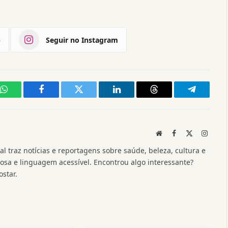
)
Seguir no Instagram
WhatsApp
Facebook
Twitter
LinkedIn
Threads
Telegram
Website
Facebook
X
Instag
(Twitter)
l traz notícias e reportagens sobre saúde, beleza, cultura e
a e linguagem acessível. Encontrou algo interessante?
star.