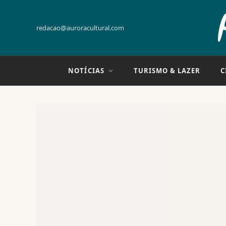
redacao@auroracultural.com
NOTÍCIAS
TURISMO & LAZER
C