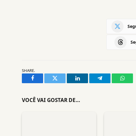
Segu
Se
SHARE.
Facebook
Twitter
LinkedIn
Telegram
What
VOCÊ VAI GOSTAR DE...