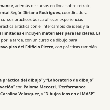
rmance
, además de cursos en línea sobre retrato,
ental
.Según
Iliriana Rodrigues
, coordinadora
s cursos prácticos busca ofrecer experiencias
áctica artística con el intercambio de ideas y la
s limitadas
e incluyen
materiales para las clases
. La
por la tarde, con un curso de dibujo para
avo piso del Edificio Pietro
, con prácticas también
la práctica del dibujo
” y “
Laboratorio de dibujo
”
rvación
” con
Paloma Mecozzi
, “
Performance
n
Carolina Velasquez
, y “
Dibujos feos en el MASP
”