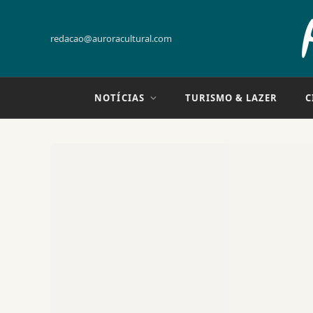
redacao@auroracultural.com
NOTÍCIAS
TURISMO & LAZER
C