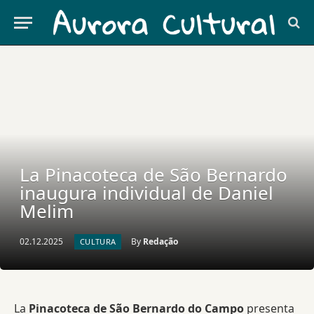
La Pinacoteca de São Bernardo
inaugura individual de Daniel
Melim
02.12.2025
By
Redação
CULTURA
La
Pinacoteca de São Bernardo do Campo
presenta