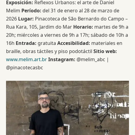
Exposición:
Reflexos Urbanos: el arte de Daniel
Melim
Período:
del 31 de enero al 28 de marzo de
2026
Lugar:
Pinacoteca de São Bernardo do Campo –
Rua Kara, 105, Jardim do Mar
Horario:
martes de 9h a
20h; miércoles a viernes de 9h a 17h; sábado de 10h a
16h
Entrada:
gratuita
Accesibilidad:
materiales en
braille, obras táctiles y piso podotáctil
Sitio web:
www.melim.art.br
Instagram:
@melim_abc |
@pinacotecasbc