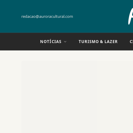
redacao@auroracultural.com
NOTÍCIAS
TURISMO & LAZER
C