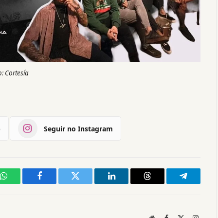
o: Cortesía
)
Seguir no Instagram
WhatsApp
Facebook
Twitter
LinkedIn
Threads
Telegram
Website
Facebook
X
Instag