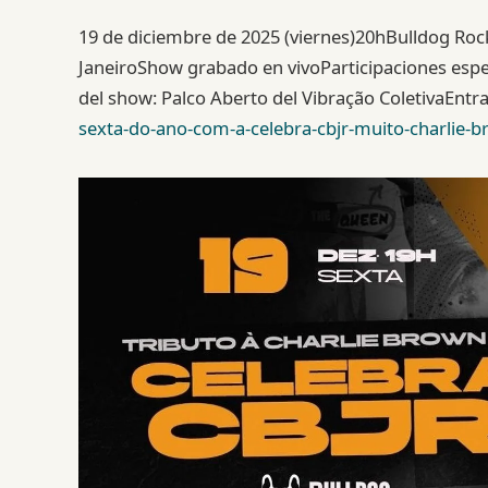
19 de diciembre de 2025 (viernes)20hBulldog Rock
JaneiroShow grabado en vivoParticipaciones esp
del show: Palco Aberto del Vibração ColetivaEntr
sexta-do-ano-com-a-celebra-cbjr-muito-charlie-b