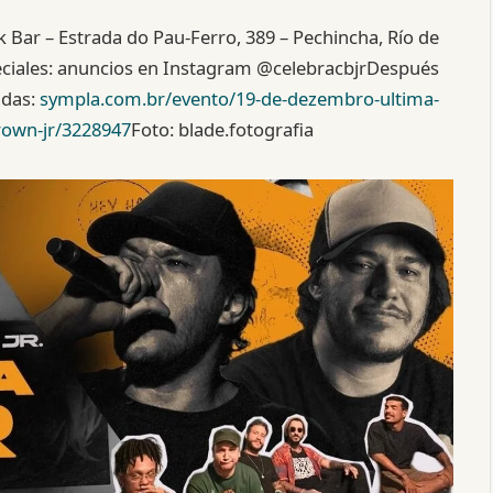
 Bar – Estrada do Pau-Ferro, 389 – Pechincha, Río de
eciales: anuncios en Instagram @celebracbjrDespués
adas:
sympla.com.br/evento/19-de-dezembro-ultima-
rown-jr/3228947
Foto: blade.fotografia