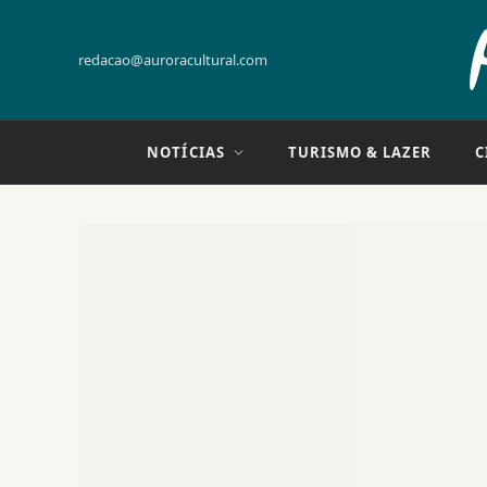
redacao@auroracultural.com
NOTÍCIAS
TURISMO & LAZER
C