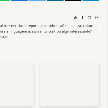
WhatsApp
Facebook
Twitter
LinkedIn
Threads
Telegram
Website
Facebook
X
Instag
(Twitter)
l traz notícias e reportagens sobre saúde, beleza, cultura e
a e linguagem acessível. Encontrou algo interessante?
star.