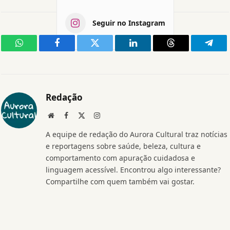
Seguir no Instagram
WhatsApp
Facebook
Twitter
LinkedIn
Threads
Teleg
Redação
Website
Facebook
X
Instagram
(Twitter)
A equipe de redação do Aurora Cultural traz notícias
e reportagens sobre saúde, beleza, cultura e
comportamento com apuração cuidadosa e
linguagem acessível. Encontrou algo interessante?
Compartilhe com quem também vai gostar.