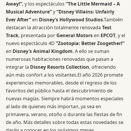
Away!”
, y los espectáculos
“The Little Mermaid – A
Musical Adventure”
y
“Disney Villains: Unfairly
Ever After”
en
Disney’s Hollywood Studios
.También
destacan la atracción totalmente renovada
Test
Track
, presentada por
General Motors
en
EPCOT
, y el
nuevo espectáculo 4D
“Zootopia: Better Zoogether!”
en
Disney’s Animal Kingdom
. A ello se suman
numerosas habitaciones renovadas que pasan a
integrar la
Disney Resorts Collection
, ofreciendo
aún más confort a los visitantes.El año 2026 promete
experiencias memorables, desde el regreso de los
favoritos del público hasta el descubrimiento de
nuevas magias. Siempre habrá momentos especiales
al lado de quienes más importan, ya sea en
primavera, verano, otoño o durante las fiestas de fin
de año. Más detalles sobre todas estas novedades se
darán a conocer en los próximos meses.