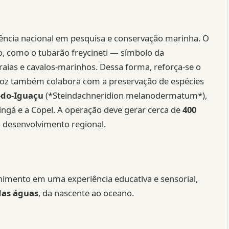
rência nacional em pesquisa e conservação marinha. O
o, como o tubarão freycineti — símbolo da
aias e cavalos-marinhos. Dessa forma, reforça-se o
aFoz também colabora com a preservação de espécies
-do-Iguaçu
(*Steindachneridion melanodermatum*),
ngá e a Copel. A operação deve gerar cerca de
400
 desenvolvimento regional.
nimento em uma experiência educativa e sensorial,
das águas
, da nascente ao oceano.