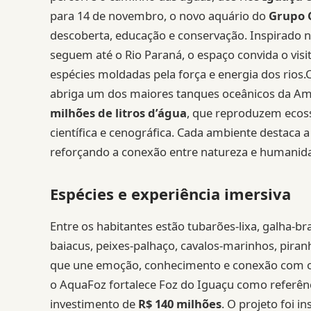
para 14 de novembro, o novo aquário do
Grupo 
descoberta, educação e conservação. Inspirado n
seguem até o Rio Paraná, o espaço convida o visit
espécies moldadas pela força e energia dos rios
abriga um dos maiores tanques oceânicos da Amér
milhões de litros d’água
, que reproduzem ecoss
científica e cenográfica. Cada ambiente destaca 
reforçando a conexão entre natureza e humanid
Espécies e experiência imersiva
Entre os habitantes estão tubarões-lixa, galha-br
baiacus, peixes-palhaço, cavalos-marinhos, piranh
que une emoção, conhecimento e conexão com o f
o AquaFoz fortalece Foz do Iguaçu como referê
investimento de
R$ 140 milhões
. O projeto foi 