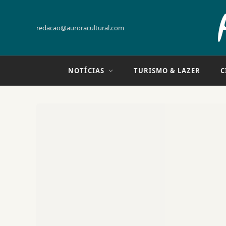
redacao@auroracultural.com
NOTÍCIAS
TURISMO & LAZER
C