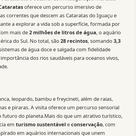
Cataratas
oferece um percurso imersivo de
as correntes que descem as Cataratas do Iguaçu e
ante a explorar a vida sob a superfície, formada por
.Com mais de
2 milhões de litros de água
, o aquário
ica do Sul. No total, são
28 recintos
, somando
3,3
istemas de água doce e salgada com fidelidade
a importância dos rios saudáveis para oceanos vivos,
ade.
anca, leopardo, bambu e freycineti, além de raias,
as e piraras. A visita oferece um percurso sensorial
uturo do planeta.Mais do que um atrativo turístico,
ncia em
turismo sustentável
e
conservação
, com
inspirado em aquários internacionais que unem