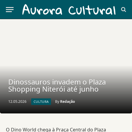
Dinossauros invadem o Plaza
Shopping Niterói até junho
12.05.2026
By
Redação
CULTURA
O Dino World chega à Praça Central do Plaza