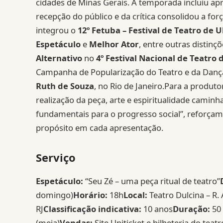
cidades de Minas Gerais. A temporada incluiu ap
recepção do público e da crítica consolidou a 
integrou o
12º Fetuba – Festival de Teatro de 
Espetáculo
e
Melhor Ator
, entre outras distin
Alternativo
no
4º Festival Nacional de Teatro 
Campanha de Popularização do Teatro e da Dança
Ruth de Souza
, no Rio de Janeiro.Para a produto
realização da peça, arte e espiritualidade caminha
fundamentais para o progresso social”, reforça
propósito em cada apresentação.
Serviço
Espetáculo:
“Seu Zé – uma peça ritual de teatro”
domingo)
Horário:
18h
Local:
Teatro Dulcina – R. 
RJ
Classificação indicativa:
10 anos
Duração:
50
(meia)
Vendas:
Site Uniticket e bilheteria do teatr