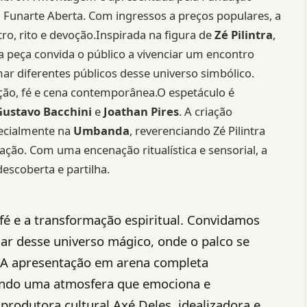
 Funarte Aberta. Com ingressos a preços populares, a
o, rito e devoção.Inspirada na figura de
Zé Pilintra
,
 a peça convida o público a vivenciar um encontro
mar diferentes públicos desse universo simbólico.
ição, fé e cena contemporânea.O espetáculo é
Gustavo Bacchini
e
Joathan Pires
. A criação
pecialmente na
Umbanda
, reverenciando Zé Pilintra
ação. Com uma encenação ritualística e sensorial, a
escoberta e partilha.
 fé e a transformação espiritual. Convidamos
har desse universo mágico, onde o palco se
 A apresentação em arena completa
criando uma atmosfera que emociona e
 produtora cultural Axé Deles, idealizadora e