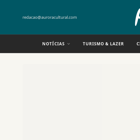
redacao@auroracultural.com
NOTÍCIAS
TURISMO & LAZER
C