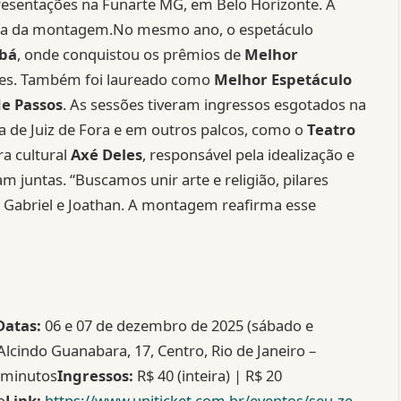
resentações na Funarte MG, em Belo Horizonte. A
força da montagem.No mesmo ano, o espetáculo
Ubá
, onde conquistou os prêmios de
Melhor
ções. Também foi laureado como
Melhor Espetáculo
de Passos
. As sessões tiveram ingressos esgotados na
 de Juiz de Fora e em outros palcos, como o
Teatro
ra cultural
Axé Deles
, responsável pela idealização e
m juntas. “Buscamos unir arte e religião, pilares
m Gabriel e Joathan. A montagem reafirma esse
Datas:
06 e 07 de dezembro de 2025 (sábado e
Alcindo Guanabara, 17, Centro, Rio de Janeiro –
 minutos
Ingressos:
R$ 40 (inteira) | R$ 20
o
Link:
https://www.uniticket.com.br/eventos/seu-ze-