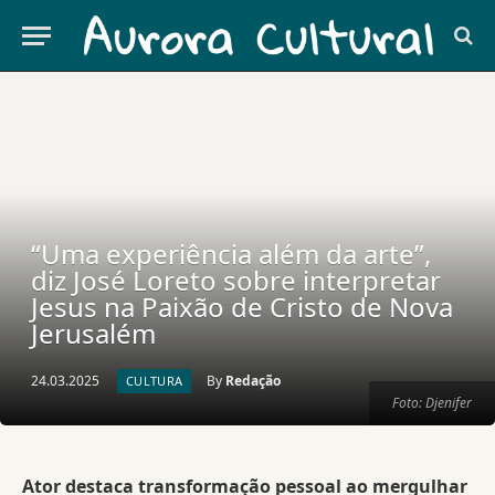
“Uma experiência além da arte”,
diz José Loreto sobre interpretar
Jesus na Paixão de Cristo de Nova
Jerusalém
24.03.2025
By
Redação
CULTURA
Foto: Djenifer
Ator destaca transformação pessoal ao mergulhar