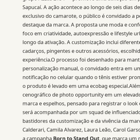
Sapucaí. A ação acontece ao longo de seis dias de 
exclusivo do camarote, o público é convidado a p
destaque da marca. A proposta une moda e confo
foco em criatividade, autoexpressão e lifestyle u
longo da ativação. A customização inclui diferen
cadarços, pingentes e outros acessórios, escolh
experiência.O processo foi desenhado para manter
personalização manual, o convidado entra em uma
notificação no celular quando o tênis estiver pro
o produto é levado em uma ecobag especial.Além
cenográfico de photo opportunity em um elevado
marca e espelhos, pensado para registrar o look 
será acompanhada por um squad de influenciadora
bastidores da customização e da vivência da mar
Calderari, Camila Alvarez, Laura Leão, Carol Garson
a campanha
Born to Stand Out
, que marca um 