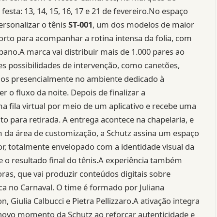
festa: 13, 14, 15, 16, 17 e 21 de fevereiro.No espaço
ersonalizar o tênis
ST-001
, um dos modelos de maior
rto para acompanhar a rotina intensa da folia, com
rbano.A marca vai distribuir mais de 1.000 pares ao
tes possibilidades de intervenção, como canetões,
idos presencialmente no ambiente dedicado à
 o fluxo da noite. Depois de finalizar a
 fila virtual por meio de um aplicativo e recebe uma
nto para retirada. A entrega acontece na chapelaria, e
 da área de customização, a Schutz assina um espaço
r, totalmente envelopado com a identidade visual da
e o resultado final do tênis.A experiência também
s, que vai produzir conteúdos digitais sobre
ca no Carnaval. O time é formado por Juliana
, Giulia Calbucci e Pietra Pellizzaro.A ativação integra
novo momento da Schutz ao reforçar autenticidade e