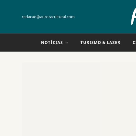
redacao@auroracultural.com
NOTÍCIAS
TURISMO & LAZER
C