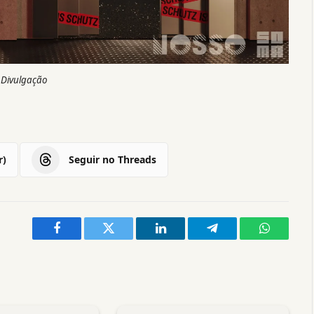
 Divulgação
r)
Seguir no Threads
Facebook
Twitter
LinkedIn
Telegram
WhatsAp