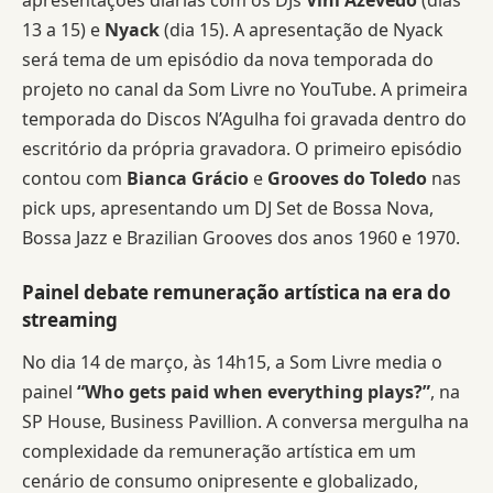
apresentações diárias com os DJs
Vini Azevedo
(dias
13 a 15) e
Nyack
(dia 15). A apresentação de Nyack
será tema de um episódio da nova temporada do
projeto no canal da Som Livre no YouTube. A primeira
temporada do Discos N’Agulha foi gravada dentro do
escritório da própria gravadora. O primeiro episódio
contou com
Bianca Grácio
e
Grooves do Toledo
nas
pick ups, apresentando um DJ Set de Bossa Nova,
Bossa Jazz e Brazilian Grooves dos anos 1960 e 1970.
Painel debate remuneração artística na era do
streaming
No dia 14 de março, às 14h15, a Som Livre media o
painel
“Who gets paid when everything plays?”
, na
SP House, Business Pavillion. A conversa mergulha na
complexidade da remuneração artística em um
cenário de consumo onipresente e globalizado,