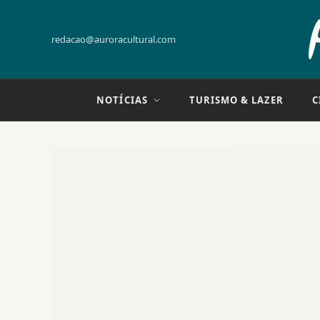
redacao@auroracultural.com
NOTÍCIAS
TURISMO & LAZER
C