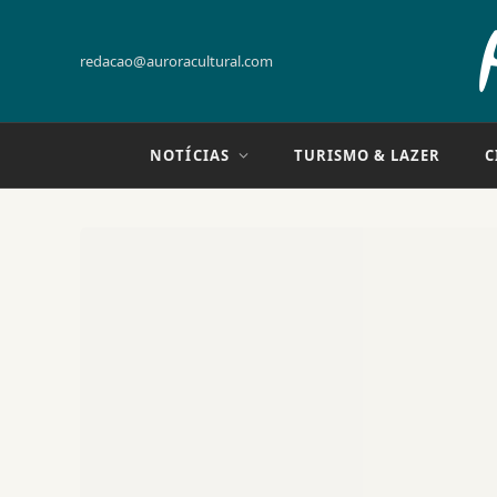
redacao@auroracultural.com
NOTÍCIAS
TURISMO & LAZER
C