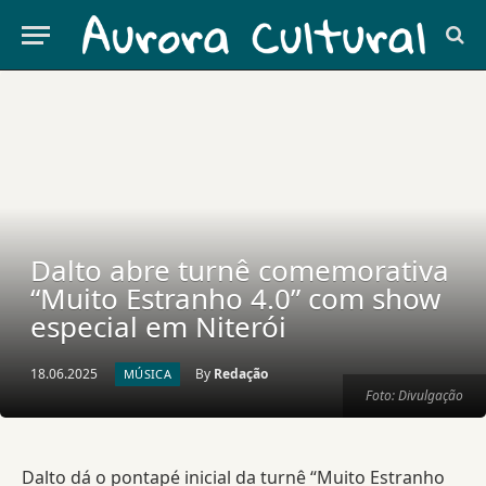
Dalto abre turnê comemorativa
“Muito Estranho 4.0” com show
especial em Niterói
18.06.2025
By
Redação
MÚSICA
Foto: Divulgação
Dalto dá o pontapé inicial da turnê “Muito Estranho