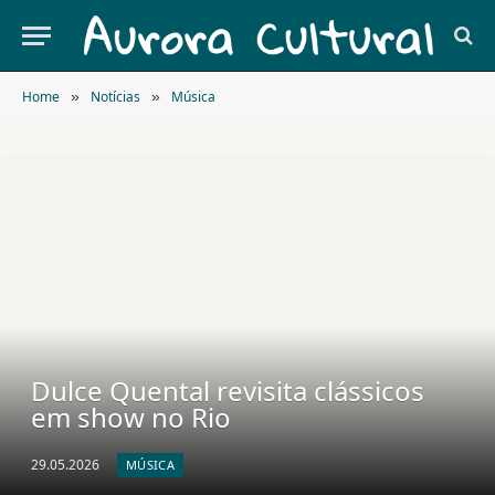
Home
Notícias
Música
»
»
Dulce Quental revisita clássicos
em show no Rio
29.05.2026
MÚSICA