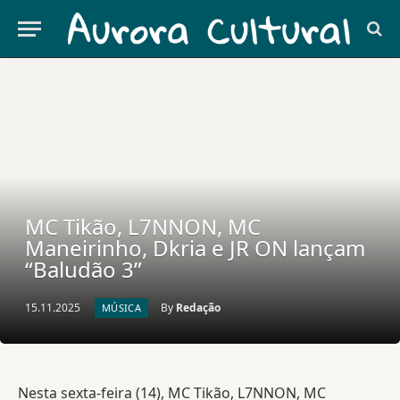
MC Tikão, L7NNON, MC
Maneirinho, Dkria e JR ON lançam
“Baludão 3”
15.11.2025
By
Redação
MÚSICA
Nesta sexta-feira (14), MC Tikão, L7NNON, MC