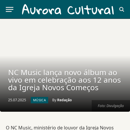
NC Music lança novo álbum ao
vivo em celebração aos 12 anos
da Igreja Novos Começos
25.07.2025
By
Redação
MÚSICA
Foto: Divulgação
O NC Music, ministério de louvor da Igreja Novos