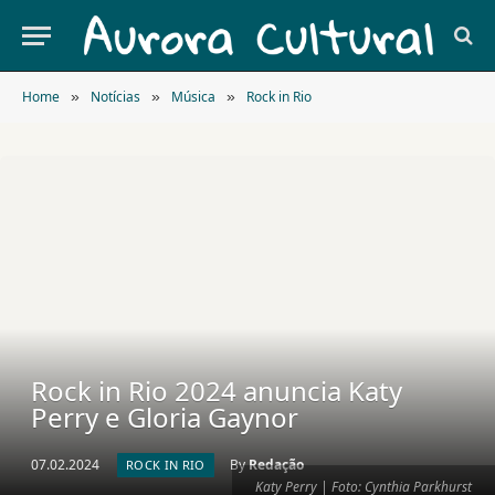
Home
Notícias
Música
Rock in Rio
»
»
»
Rock in Rio 2024 anuncia Katy
Perry e Gloria Gaynor
07.02.2024
By
Redação
ROCK IN RIO
Katy Perry | Foto: Cynthia Parkhurst