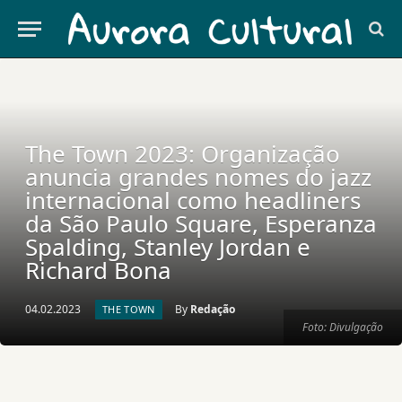
The Town 2023: Organização
anuncia grandes nomes do jazz
internacional como headliners
da São Paulo Square, Esperanza
Spalding, Stanley Jordan e
Richard Bona
04.02.2023
By
Redação
THE TOWN
Foto: Divulgação