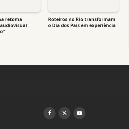
na retoma
Roteiros no Rio transformam
 audiovisual
o Dia dos Pais em experiência
o”
Facebook
X
YouTube
(Twitter)