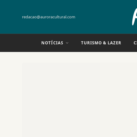
redacao@auroracultural.com
NOTÍCIAS
TURISMO & LAZER
C