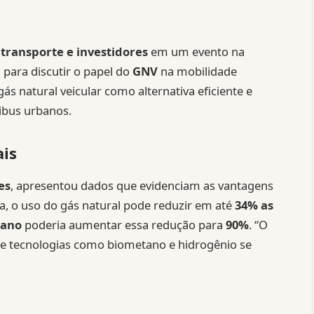
transporte e investidores
em um evento na
)
para discutir o papel do
GNV
na mobilidade
ás natural veicular como alternativa eficiente e
ibus urbanos.
ais
es
, apresentou dados que evidenciam as vantagens
a, o uso do gás natural pode reduzir em até
34% as
tano
poderia aumentar essa redução para
90%
. “O
ue tecnologias como biometano e hidrogênio se