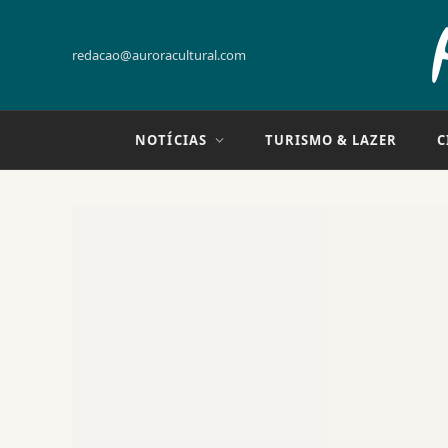
redacao@auroracultural.com
NOTÍCIAS
TURISMO & LAZER
C