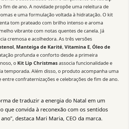
 o fim de ano. A novidade propõe uma releitura de
aromas e uma formulação voltada à hidratação. O kit
enta tom prateado com brilho intenso e aroma
elho vibrante com notas quentes de canela. Já
cia cremosa e acolhedora. As três versões
ntenol
,
Manteiga de Karité
,
Vitamina E
,
Óleo de
ratação profunda e conforto desde a primeira
inoso, o
Kit Lip Christmas
associa funcionalidade e
s da temporada. Além disso, o produto acompanha uma
te entre confraternizações e celebrações de fim de ano.
orma de traduzir a energia do Natal em um
to que convida à reconexão com os sentidos
 ano”, destaca Mari Maria, CEO da marca.