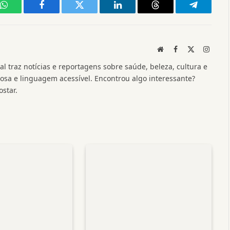
WhatsApp
Facebook
Twitter
LinkedIn
Threads
Telegram
Website
Facebook
X
Instag
(Twitter)
l traz notícias e reportagens sobre saúde, beleza, cultura e
a e linguagem acessível. Encontrou algo interessante?
star.