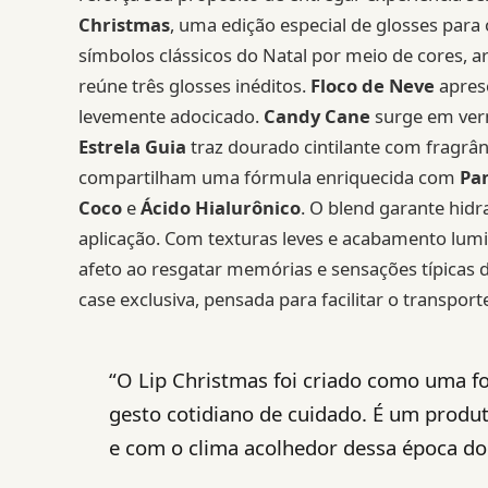
Christmas
, uma edição especial de glosses para
símbolos clássicos do Natal por meio de cores, 
reúne três glosses inéditos.
Floco de Neve
apres
levemente adocicado.
Candy Cane
surge em verm
Estrela Guia
traz dourado cintilante com fragrân
compartilham uma fórmula enriquecida com
Pa
Coco
e
Ácido Hialurônico
. O blend garante hid
aplicação. Com texturas leves e acabamento lum
afeto ao resgatar memórias e sensações típica
case exclusiva, pensada para facilitar o transpor
“O Lip Christmas foi criado como uma f
gesto cotidiano de cuidado. É um produ
e com o clima acolhedor dessa época do