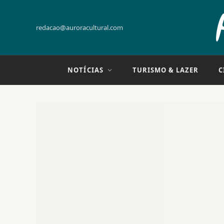
redacao@auroracultural.com
NOTÍCIAS
TURISMO & LAZER
C