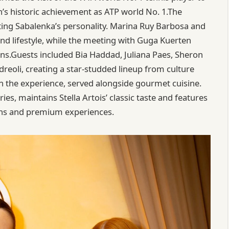
n’s historic achievement as ATP world No. 1.The
ing Sabalenka’s personality. Marina Ruy Barbosa and
and lifestyle, while the meeting with Guga Kuerten
ons.Guests included Bia Haddad, Juliana Paes, Sheron
dreoli, creating a star-studded lineup from culture
 in the experience, served alongside gourmet cuisine.
ries, maintains Stella Artois’ classic taste and features
ions and premium experiences.