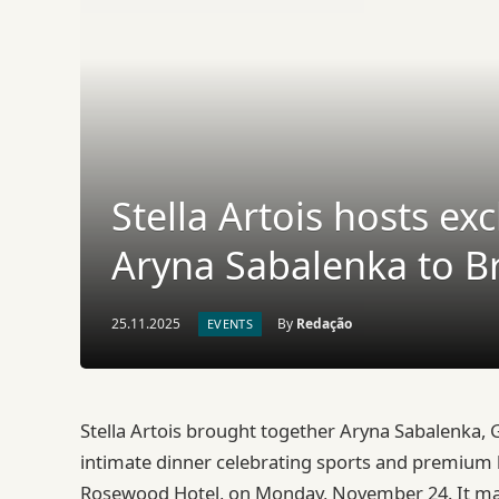
Stella Artois hosts e
Aryna Sabalenka to Br
25.11.2025
By
Redação
EVENTS
Stella Artois brought together Aryna Sabalenka, G
intimate dinner celebrating sports and premium li
Rosewood Hotel, on Monday, November 24. It mark