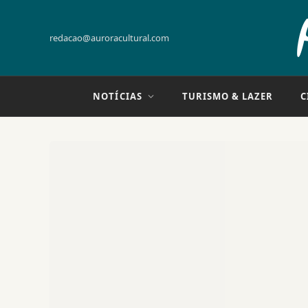
redacao@auroracultural.com
NOTÍCIAS
TURISMO & LAZER
C