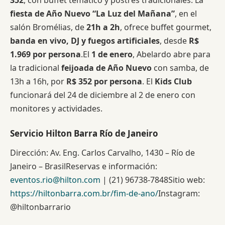
352
, con buffet temático y postres tradicionales. La
fiesta de Año Nuevo “La Luz del Mañana”
, en el
salón Bromélias, de
21h a 2h
, ofrece buffet gourmet,
banda en vivo, DJ y fuegos artificiales
, desde
R$
1.969 por persona
.El
1 de enero
, Abelardo abre para
la tradicional
feijoada de Año Nuevo
con samba, de
13h a 16h, por
R$ 352 por persona
. El
Kids Club
funcionará del 24 de diciembre al 2 de enero con
monitores y actividades.
Servicio Hilton Barra Río de Janeiro
Dirección: Av. Eng. Carlos Carvalho, 1430 – Río de
Janeiro – BrasilReservas e información:
eventos.rio@hilton.com
| (21) 96738-7848Sitio web:
https://hiltonbarra.com.br/fim-de-ano/
Instagram:
@hiltonbarrario