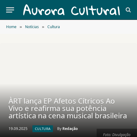
Home
Notícias
Cultura
»
»
ÀRT lança EP Afetos Cítricos Ao
Vivo e reafirma sua potência
artística na cena musical brasileira
19.09.2025
By
Redação
CULTURA
Foto: Divulgação