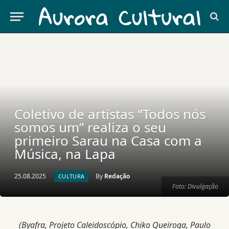
Coletivo de artistas “Todos nós
somos um” realiza o seu
primeiro Sarau na Casa com a
Música, na Lapa
25.08.2025
By
Redação
CULTURA
Foto: Divulgação
(Byafra, Projeto Caleidoscópio, Chiko Queiroga, Paulo