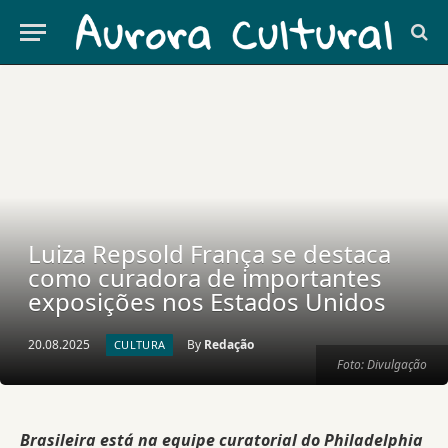
Luiza Repsold França se destaca
como curadora de importantes
exposições nos Estados Unidos
20.08.2025
By
Redação
CULTURA
Foto: Divulgação
Brasileira está na equipe curatorial do
Philadelphia