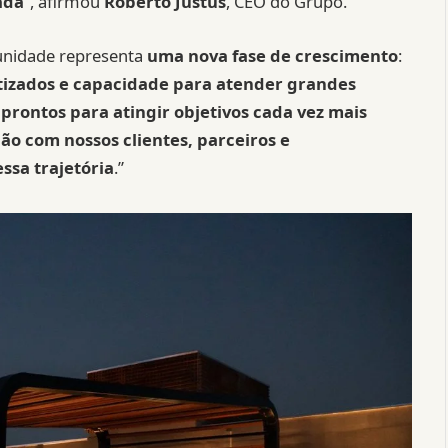
ada
”, afirmou
Roberto Justus
, CEO do Grupo.
 unidade representa
uma nova fase de crescimento
:
tizados e capacidade para atender grandes
rontos para atingir objetivos cada vez mais
o com nossos clientes, parceiros e
ssa trajetória
.”