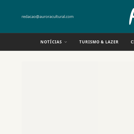
redacao@auroracultural.com
NOTÍCIAS
TURISMO & LAZER
C