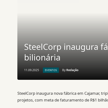
SteelCorp inaugura fá
bilionária
11.09.2025
By
Redação
EVENTOS
SteelCorp inaugura nova fábrica em Cajamar, tr
projetos, com meta de faturamento de R$1 bilhão