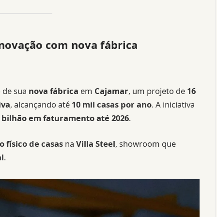
inovação com nova fábrica
o de sua
nova fábrica
em
Cajamar
, um projeto de
16
iva
, alcançando até
10 mil casas por ano
. A iniciativa
1 bilhão em faturamento até 2026
.
o físico de casas
na
Villa Steel
, showroom que
l
.