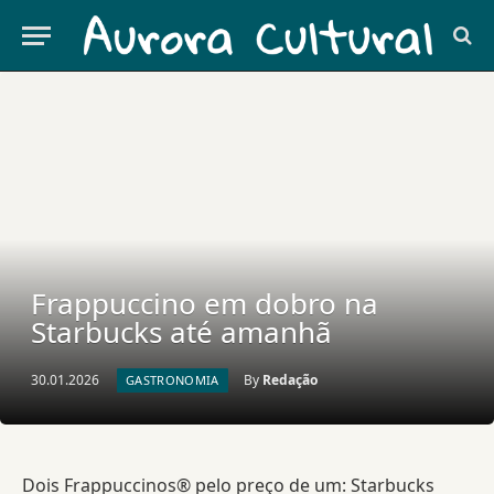
Frappuccino em dobro na
Starbucks até amanhã
30.01.2026
By
Redação
GASTRONOMIA
Dois Frappuccinos® pelo preço de um: Starbucks