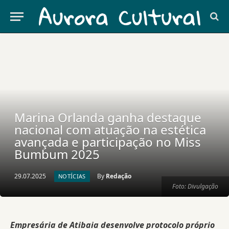
Marina Orlanda ganha destaque
nacional com atuação na estética
avançada e participação no Miss
Bumbum 2025
29.07.2025
By
Redação
NOTÍCIAS
Foto: Divulgação
Empresária de Atibaia desenvolve protocolo próprio