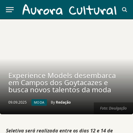
Experience Models desembarca
em Campos dos Goytacazes e
busca novos talentos da moda
09.09.2025
By
Redação
MODA
Foto: Divulgação
Seletiva será realizada entre os dias 12 e 14 de