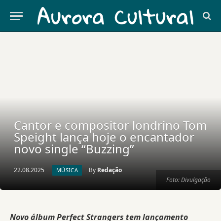
Cantor e compositor londrino Tom
Speight lança hoje o encantador
novo single “Buzzing”
22.08.2025
By
Redação
MÚSICA
Foto: Divulgação
Novo álbum Perfect Strangers tem lançamento